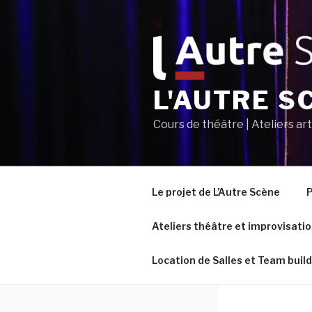
Aller
au
contenu
principal
L'AUTRE S
Cours de théâtre | Ateliers ar
Le projet de L’Autre Scène
P
Ateliers théâtre et improvisati
Location de Salles et Team buil