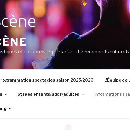
CÈNE
tistiques et corporels | Spectacles et évènements culturels
rogrammation spectacles saison 2025/2026
L’Équipe de 
on
Stages enfants/ados/adultes
Informations Pra
ding