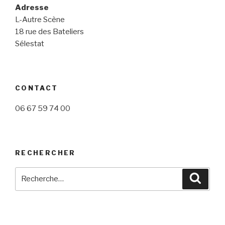
Adresse
L-Autre Scène
18 rue des Bateliers
Sélestat
CONTACT
06 67 59 74 00
RECHERCHER
Recherche
Reche
pour
: