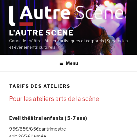
Aller
au
contenu
principal
L'AUTRE SCÈNE
Cours de théâtre | Ateliers artistiques et corporels | Spectacles
et évènements culturels
Menu
TARIFS DES ATELIERS
Pour les ateliers arts de la scène
Eveil théâtral enfants ( 5-7 ans)
95€/85€/85€par trimestre
soit 265 € l’année