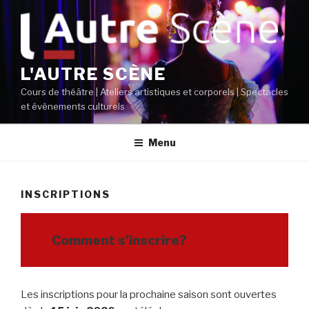
Aller
au
contenu
principal
L'AUTRE SCÈNE
Cours de théâtre | Ateliers artistiques et corporels | Spectacles
et évènements culturels
Menu
INSCRIPTIONS
Comment s’inscrire?
Les inscriptions pour la prochaine saison sont ouvertes