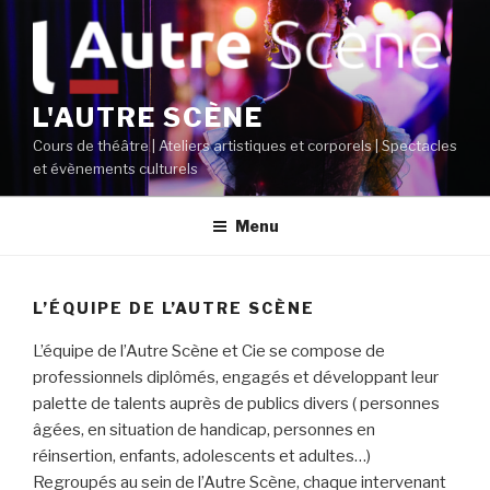
Aller
au
contenu
principal
L'AUTRE SCÈNE
Cours de théâtre | Ateliers artistiques et corporels | Spectacles
et évènements culturels
Menu
L’ÉQUIPE DE L’AUTRE SCÈNE
L’équipe de l’Autre Scène et Cie se compose de
professionnels diplômés, engagés et développant leur
palette de talents auprès de publics divers ( personnes
âgées, en situation de handicap, personnes en
réinsertion, enfants, adolescents et adultes…)
Regroupés au sein de l’Autre Scène, chaque intervenant