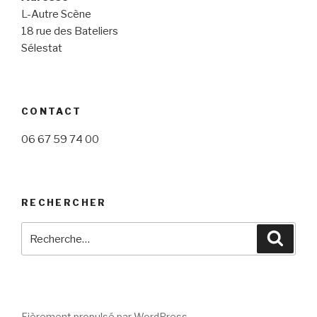
L-Autre Scène
18 rue des Bateliers
Sélestat
CONTACT
06 67 59 74 00
RECHERCHER
Recherche
Reche
pour
:
Fièrement propulsé par WordPress