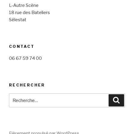
L-Autre Scène
18 rue des Bateliers
Sélestat
CONTACT
06 67 59 74 00
RECHERCHER
Recherche
Reche
pour
:
Fièrement propulsé par WordPress