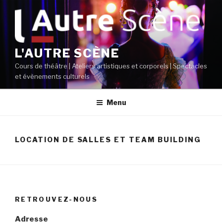
Aller
au
contenu
principal
L'AUTRE SCÈNE
Cours de théâtre | Ateliers artistiques et corporels | Spectacles
et évènements culturels
Menu
LOCATION DE SALLES ET TEAM BUILDING
RETROUVEZ-NOUS
Adresse