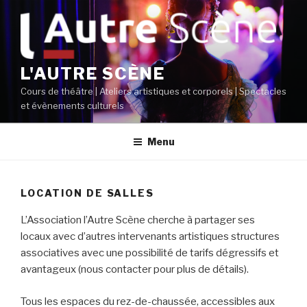
Aller
au
contenu
principal
L'AUTRE SCÈNE
Cours de théâtre | Ateliers artistiques et corporels | Spectacles
et évènements culturels
Menu
LOCATION DE SALLES
L’Association l’Autre Scène cherche à partager ses
locaux avec d’autres intervenants artistiques structures
associatives avec une possibilité de tarifs dégressifs et
avantageux (nous contacter pour plus de détails).
Tous les espaces du rez-de-chaussée, accessibles aux