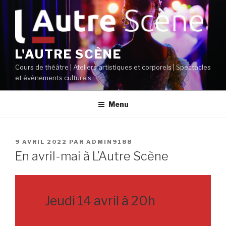
Aller
au
contenu
principal
L'AUTRE SCÈNE
Cours de théâtre | Ateliers artistiques et corporels | Spectacles
et évènements culturels
Menu
PUBLIÉ
9 AVRIL 2022
PAR
ADMIN9188
LE
En avril-mai à L’Autre Scène
Jeudi 14 avril à 20h