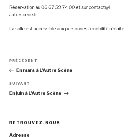
Réservation au 06 67 59 74 00 et sur contact@l-
autrescene.fr
La salle est accessible aux personnes à mobilité réduite
Navigation
PRÉCÉDENT
Article
de
précédent
En mars à L’Autre Scène
l’article
SUIVANT
Article
suivant
En juin à L’Autre Scène
RETROUVEZ-NOUS
Adresse