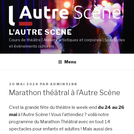
Aller
au
contenu
principal
L'AUTRE SCÈNE
Cours de théâtre | Ateliers artistiques et corporels | Spectacles
et évènements culturels
Menu
PUBLIÉ
20 MAI 2024
PAR
ADMIN9188
LE
Marathon théâtral à l’Autre Scène
C’est la grande fête du théâtre le week-end
du 24 au 26
mai
à l’Autre Scène ! Vous l’attendiez ? voilà notre
programme du Marathon Théâtral avec en tout 14
spectacles pour enfants et adultes ! Mais aussi des