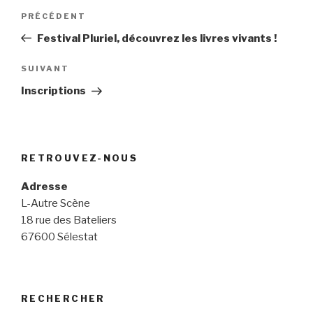
Navigation
PRÉCÉDENT
Article
de
précédent
Festival Pluriel, découvrez les livres vivants !
l’article
SUIVANT
Article
suivant
Inscriptions
RETROUVEZ-NOUS
Adresse
L-Autre Scène
18 rue des Bateliers
67600 Sélestat
RECHERCHER