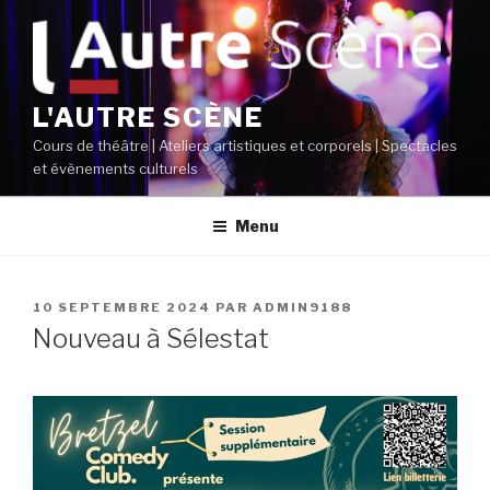
Aller
au
contenu
principal
L'AUTRE SCÈNE
Cours de théâtre | Ateliers artistiques et corporels | Spectacles
et évènements culturels
Menu
PUBLIÉ
10 SEPTEMBRE 2024
PAR
ADMIN9188
LE
Nouveau à Sélestat