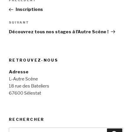
PRÉCÉDENT
Article
de
précédent
Inscriptions
l’article
SUIVANT
Article
suivant
Découvrez tous nos stages à l’Autre Scène !
RETROUVEZ-NOUS
Adresse
L-Autre Scène
18 rue des Bateliers
67600 Sélestat
RECHERCHER
Recherche